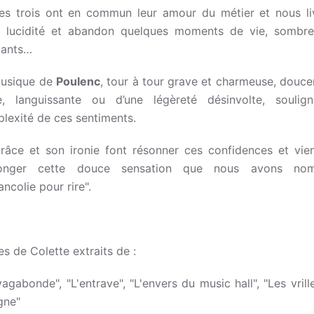
es trois ont en commun leur amour du métier et nous li
 lucidité et abandon quelques moments de vie, sombr
llants…
usique de
Poulenc
, tour à tour grave et charmeuse, douc
te, languissante ou d’une légèreté désinvolte, soulig
lexité de ces sentiments.
râce et son ironie font résonner ces confidences et vie
longer cette douce sensation que nous avons no
ancolie pour rire".
es de Colette extraits de :
vagabonde", "L'entrave", "L'envers du music hall", "Les vrill
igne"