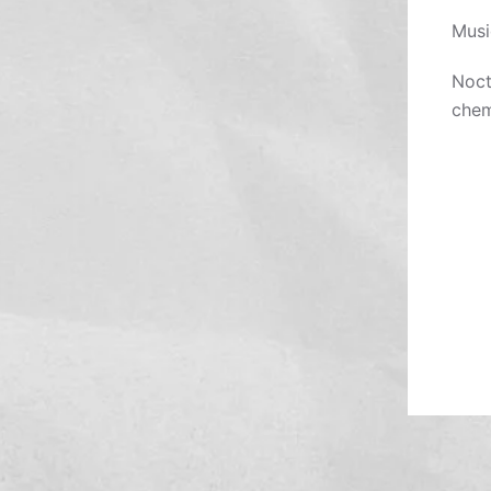
Musi
Noct
chem