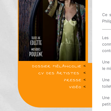
Ce s
Phili
Les
conn
cont
Une 
DOSSIER MÉLANCOLIE
<
le m
CV DES ARTISTES
<
PRESSE
<
Une 
VIDÉO
<
toil
Une 
peti