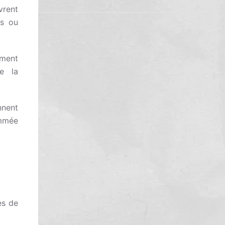
vrent
es ou
ement
ne la
nnent
mmée
es de