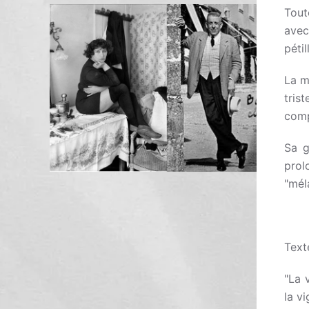
Tout
avec
péti
La m
tris
comp
Sa g
pro
"mél
Text
"La 
la v