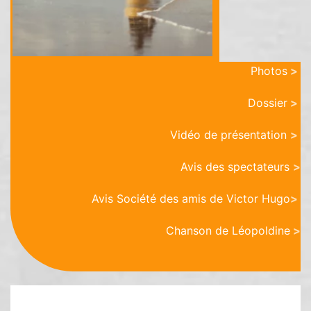
Photos
>
Dossier
>
Vidéo de présentation
>
Avis des spectateurs
>
Avis Société des amis de Victor Hugo
>
Chanson de Léopoldine
>