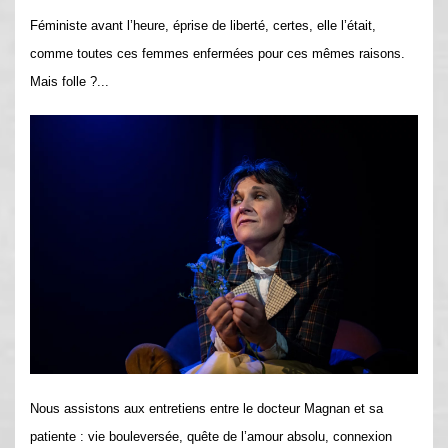
Féministe avant l’heure, éprise de liberté, certes, elle l’était,
comme toutes ces femmes enfermées pour ces mêmes raisons.
Mais folle ?...
Nous assistons aux entretiens entre le docteur Magnan et sa
patiente : vie bouleversée, quête de l’amour absolu, connexion